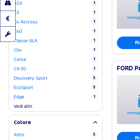
ASX
1
C3
1
C4 Aircross
1
C40
1
Classe GLA
1
Ri
Clio
1
Corsa
1
FORD Pu
CX-30
1
Discovery Sport
3
EcoSport
3
Edge
1
Vedi altri
Colore
Altro
3
Ri