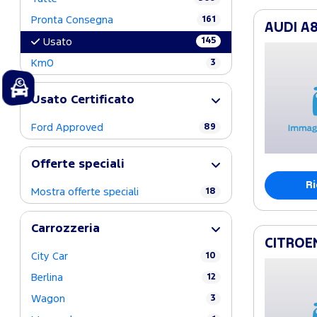
Pronta Consegna
161
AUDI A8 
145
Usato
Km0
3
Usato Certificato
Ford Approved
89
Offerte speciali
Ri
Mostra offerte speciali
18
Carrozzeria
CITROEN
City Car
10
Berlina
12
Wagon
3