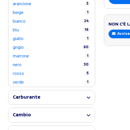
arancione
3
beige
1
bianco
24
NON C'È 
blu
16
Avvisa
giallo
1
grigio
60
marrone
1
nero
30
rosso
5
verde
1
Carburante
Cambio