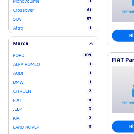
Monovolume
1
Crossover
61
SUV
57
Altro
1
Ri
Marca
FORD
109
FIAT Pan
ALFA ROMEO
1
AUDI
1
BMW
1
CITROEN
2
FIAT
4
JEEP
3
KIA
2
Ri
LAND ROVER
5