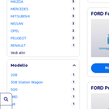
MAZDA
3
MERCEDES
1
FORD Fo
MITSUBISHI
3
NISSAN
2
OPEL
2
PEUGEOT
2
RENAULT
1
Vedi altri
Modello
Ri
208
1
308 Station Wagon
1
FORD Pu
500
1
88D
1
A8
1