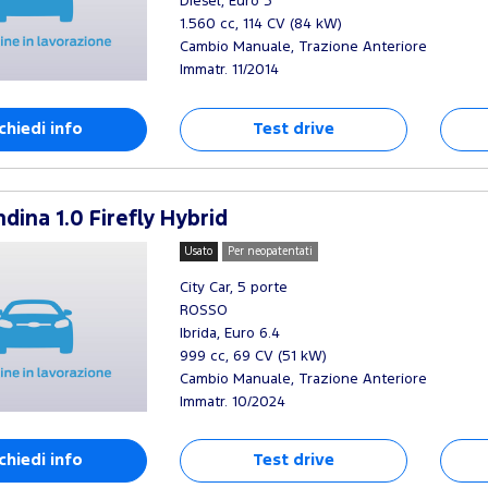
Diesel, Euro 5
1.560 cc, 114 CV (84 kW)
Cambio Manuale, Trazione Anteriore
Immatr. 11/2014
chiedi info
Test drive
dina 1.0 Firefly Hybrid
Usato
Per neopatentati
City Car, 5 porte
ROSSO
Ibrida, Euro 6.4
999 cc, 69 CV (51 kW)
Cambio Manuale, Trazione Anteriore
Immatr. 10/2024
chiedi info
Test drive