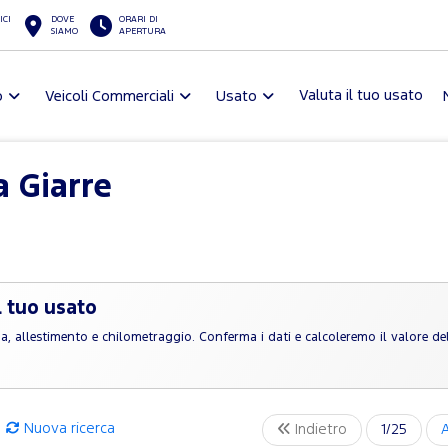
ICI
DOVE
ORARI DI
SIAMO
APERTURA
Valuta il tuo usato
o
Veicoli Commerciali
Usato
 Giarre
l tuo usato
rga, allestimento e chilometraggio. Conferma i dati e calcoleremo il valore de
Nuova ricerca
Indietro
1/25