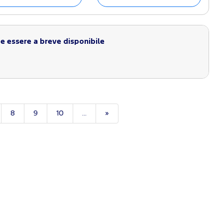
 essere a breve disponibile
8
9
10
...
»