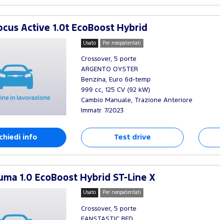
cus Active 1.0t EcoBoost Hybrid
Usato
Per neopatentati
Crossover, 5 porte
ARGENTO OYSTER
Benzina, Euro 6d-temp
999 cc, 125 CV (92 kW)
Cambio Manuale, Trazione Anteriore
Immatr. 7/2023
chiedi info
Test drive
ma 1.0 EcoBoost Hybrid ST-Line X
Usato
Per neopatentati
Crossover, 5 porte
FANSTASTIC RED