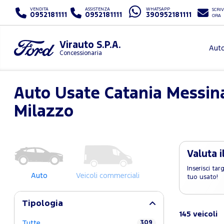
VENDITA
ASSISTENZA
WHATSAPP
SCRIV
0952181111
0952181111
390952181111
ORA
Virauto S.P.A.
Aut
Concessionaria
Auto Usate Catania Messina
Milazzo
Valuta i
Inserisci ta
Auto
Veicoli commerciali
tuo usato!
Tipologia
145 veicoli
Tutte
309