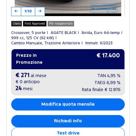
1/10
Usato
Ford Approved
Per neopatentati
Crossover, 5 porte
AGATE BLACK
Ibrida, Euro 6d-temp
999 cc, 125 CV (92 kW)
Cambio Manuale, Trazione Anteriore
Immatr. 6/2023
€ 17.400
Prezzo in
Promozione
€ 271
al mese
TAN
4,95 %
€ 0
anticipo
TAEG
6,99 %
24
mesi
Rata finale
€ 12.876
Modifica quota mensile
Richiedi info
Test drive