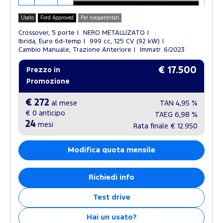
Usato
Ford Approved
Per neopatentati
Crossover, 5 porte
NERO METALLIZATO
Ibrida, Euro 6d-temp
999 cc, 125 CV (92 kW)
Cambio Manuale, Trazione Anteriore
Immatr. 6/2023
€ 17.500
Prezzo in
Promozione
€ 272
al mese
TAN
4,95 %
€ 0
anticipo
TAEG
6,98 %
24
mesi
Rata finale
€ 12.950
Modifica quota mensile
Richiedi info
Test drive
Hai un usato?