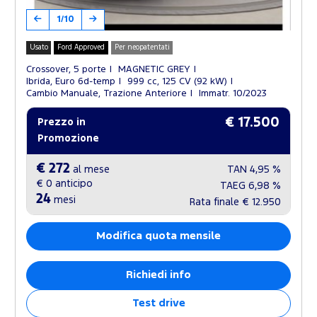
1/10
Usato
Ford Approved
Per neopatentati
Crossover, 5 porte
MAGNETIC GREY
Ibrida, Euro 6d-temp
999 cc, 125 CV (92 kW)
Cambio Manuale, Trazione Anteriore
Immatr. 10/2023
€ 17.500
Prezzo in
Promozione
€ 272
al mese
TAN
4,95 %
€ 0
anticipo
TAEG
6,98 %
24
mesi
Rata finale
€ 12.950
Modifica quota mensile
Richiedi info
Test drive