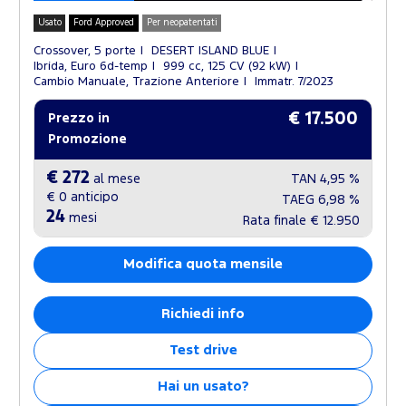
Usato
Ford Approved
Per neopatentati
Crossover, 5 porte
DESERT ISLAND BLUE
Ibrida, Euro 6d-temp
999 cc, 125 CV (92 kW)
Cambio Manuale, Trazione Anteriore
Immatr. 7/2023
€ 17.500
Prezzo in
Promozione
€ 272
al mese
TAN
4,95 %
€ 0
anticipo
TAEG
6,98 %
24
mesi
Rata finale
€ 12.950
Modifica quota mensile
Richiedi info
Test drive
Hai un usato?