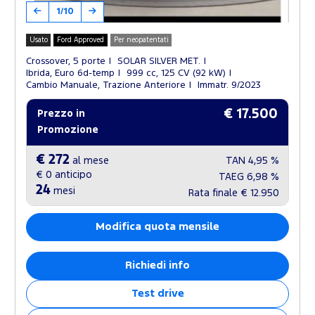
1/10
Usato
Ford Approved
Per neopatentati
Crossover, 5 porte
SOLAR SILVER MET.
Ibrida, Euro 6d-temp
999 cc, 125 CV (92 kW)
Cambio Manuale, Trazione Anteriore
Immatr. 9/2023
€ 17.500
Prezzo in
Promozione
€ 272
al mese
TAN
4,95 %
€ 0
anticipo
TAEG
6,98 %
24
mesi
Rata finale
€ 12.950
Modifica quota mensile
Richiedi info
Test drive