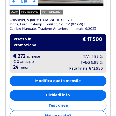
1/10
Usato
Ford Approved
Per neopatentati
Crossover, 5 porte
MAGNETIC GREY
Ibrida, Euro 6d-temp
999 cc, 125 CV (92 kW)
Cambio Manuale, Trazione Anteriore
Immatr. 9/2023
€ 17.500
Prezzo in
Promozione
€ 272
al mese
TAN
4,95 %
€ 0
anticipo
TAEG
6,98 %
24
mesi
Rata finale
€ 12.950
Modifica quota mensile
Richiedi info
Test drive
Hai un usato?