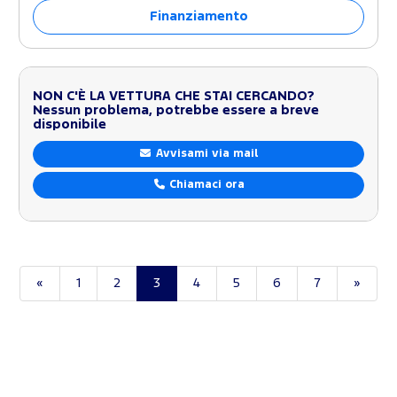
Finanziamento
NON C'È LA VETTURA CHE STAI CERCANDO?
Nessun problema, potrebbe essere a breve
disponibile
Avvisami via mail
Chiamaci ora
«
1
2
3
4
5
6
7
»