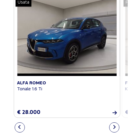
Usata
For
ALFA ROMEO
FO
Tonale 1.6 Ti
Kuga
€ 28.000
€ 2