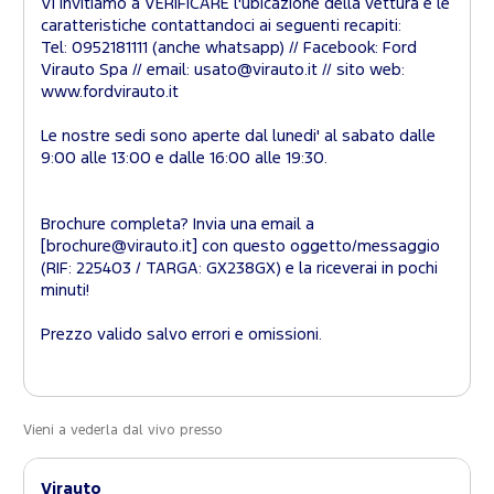
Vi invitiamo a VERIFICARE l'ubicazione della vettura e le
caratteristiche contattandoci ai seguenti recapiti:
Tel: 0952181111 (anche whatsapp) // Facebook: Ford
Virauto Spa // email: usato@virauto.it // sito web:
www.fordvirauto.it
Le nostre sedi sono aperte dal lunedi' al sabato dalle
9:00 alle 13:00 e dalle 16:00 alle 19:30.
Brochure completa? Invia una email a
[brochure@virauto.it] con questo oggetto/messaggio
(RIF: 225403 / TARGA: GX238GX) e la riceverai in pochi
minuti!
Prezzo valido salvo errori e omissioni.
Vieni a vederla dal vivo presso
Virauto