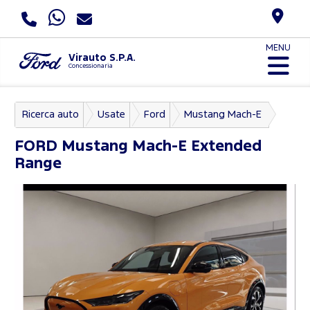
MENU
Virauto S.P.A.
Concessionaria
Ricerca auto
Usate
Ford
Mustang Mach-E
FORD
Mustang Mach-E Extended
Range